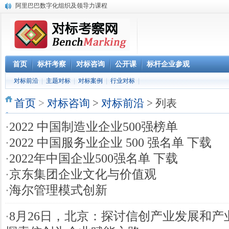
阿里巴巴数字化组织及领导力课程
2023年 标杆学习俱乐部考察公开课学习计划
华南区域标杆企业目录
华北标杆企业目录
华东标杆企业目录
参观深圳柔宇科技 考察产品与技术创新 体验柔性显示3D影院
首页
标杆考察
对标咨询
公开课
标杆企业参观
《解密阿里巴巴政委体系》大纲-1天
对标前沿
|
主题对标
|
对标案例
|
行业对标
|
赴腾讯参观“向腾讯学管理”六项课程体系
参观阿里巴巴网上预约 阿里巴巴西溪访客中心预约
首页
>
对标咨询
>
对标前沿
> 列表
·
2022 中国制造业企业500强榜单
·
2022 中国服务业企业 500 强名单 下载
·
2022年中国企业500强名单 下载
·
京东集团企业文化与价值观
·
海尔管理模式创新
·
8月26日，北京：探讨信创产业发展和产