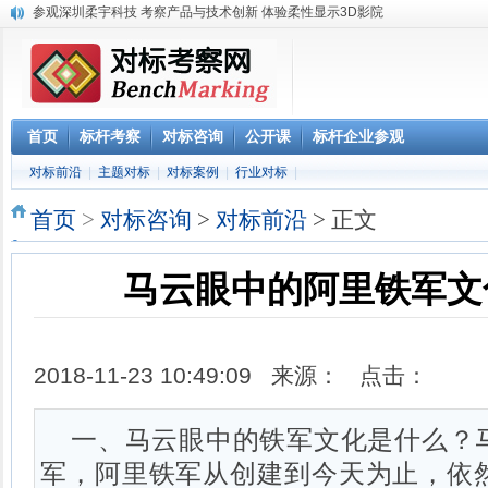
《解密阿里巴巴政委体系》大纲-1天
赴腾讯参观“向腾讯学管理”六项课程体系
参观阿里巴巴网上预约 阿里巴巴西溪访客中心预约
阿里巴巴数字化组织及领导力课程
2023年 标杆学习俱乐部考察公开课学习计划
华南区域标杆企业目录
首页
标杆考察
对标咨询
公开课
标杆企业参观
华北标杆企业目录
对标前沿
|
主题对标
|
对标案例
|
行业对标
|
华东标杆企业目录
参观深圳柔宇科技 考察产品与技术创新 体验柔性显示3D影院
首页
>
对标咨询
>
对标前沿
> 正文
马云眼中的阿里铁军文
2018-11-23 10:49:09 来源： 点击：
一、马云眼中的铁军文化是什么？
军，阿里铁军从创建到今天为止，依