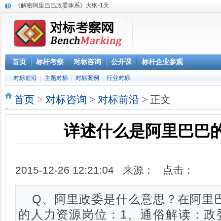
赴腾讯参观“向腾讯学管理”六项课程体系
参观阿里巴巴网上预约 阿里巴巴西溪访客中心预约
阿里巴巴数字化组织及领导力课程
2023年 标杆学习俱乐部考察公开课学习计划
华南区域标杆企业目录
华北标杆企业目录
首页
标杆考察
对标咨询
公开课
标杆企业参观
华东标杆企业目录
对标前沿
|
主题对标
|
对标案例
|
行业对标
|
参观深圳柔宇科技 考察产品与技术创新 体验柔性显示3D影院
《解密阿里巴巴政委体系》大纲-1天
首页
>
对标咨询
>
对标前沿
> 正文
详述什么是阿里巴巴
2015-12-26 12:21:04 来源： 点击：
Q、阿里政委是什么意思？在阿里
的人力资源岗位：1、通俗解读：政委