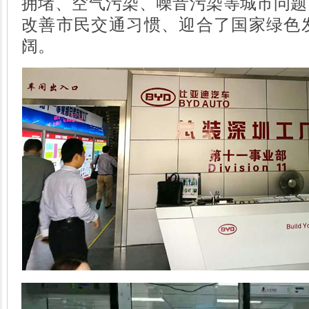
拥堵、空气污染、噪音污染等城市问题
改善市民交通习惯、迎合了国家绿色
阔。