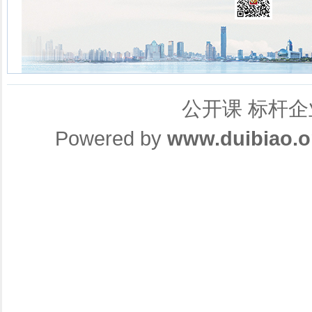
公开课
标杆企
Powered by
www.duibiao.o