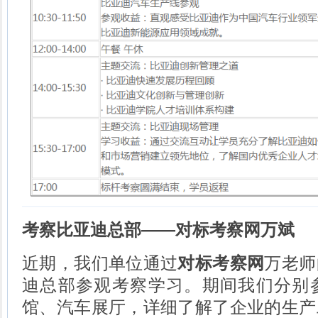
考察比亚迪总部——对标考察网万斌
近期，我们单位通过
对标考察网
万老师
迪总部参观考察学习。期间我们分别
馆、汽车展厅，详细了解了企业的生产