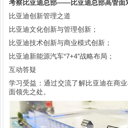
考察比亚迪总部——比亚迪总部高管面
比亚迪创新管理之道
比亚迪文化创新与管理创新；
比亚迪技术创新与商业模式创新；
比亚迪新能源汽车“7+4”战略布局；
互动答疑
学习受益：通过交流了解比亚迪在商业
面领先之处。