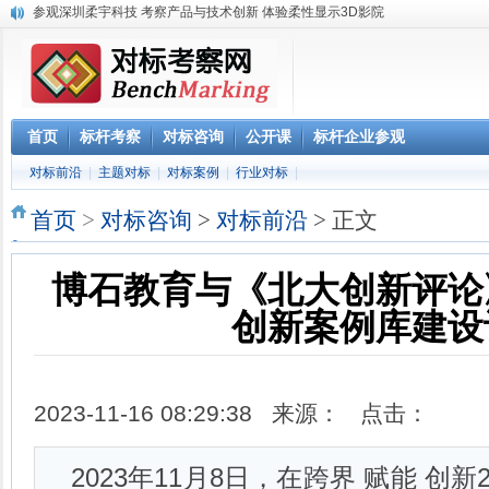
参观深圳柔宇科技 考察产品与技术创新 体验柔性显示3D影院
《解密阿里巴巴政委体系》大纲-1天
赴腾讯参观“向腾讯学管理”六项课程体系
参观阿里巴巴网上预约 阿里巴巴西溪访客中心预约
阿里巴巴数字化组织及领导力课程
2023年 标杆学习俱乐部考察公开课学习计划
首页
标杆考察
对标咨询
公开课
标杆企业参观
华南区域标杆企业目录
对标前沿
|
主题对标
|
对标案例
|
行业对标
|
华北标杆企业目录
华东标杆企业目录
首页
>
对标咨询
>
对标前沿
> 正文
博石教育与《北大创新评论
创新案例库建设
2023-11-16 08:29:38 来源： 点击：
2023年11月8日，在跨界 赋能 创