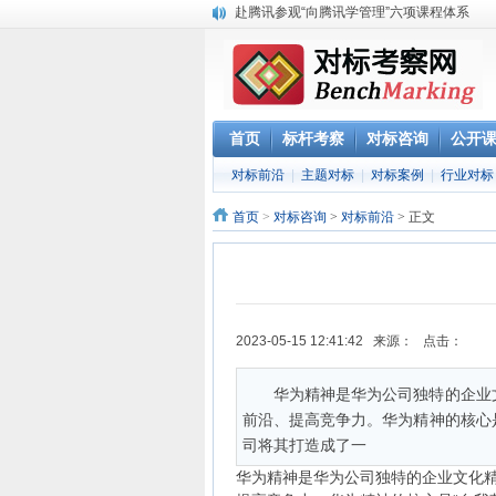
赴腾讯参观“向腾讯学管理”六项课程体系
参观阿里巴巴网上预约 阿里巴巴西溪访客中
阿里巴巴数字化组织及领导力课程
2023年 标杆学习俱乐部考察公开课学习计划
华南区域标杆企业目录
华北标杆企业目录
首页
标杆考察
对标咨询
公开
华东标杆企业目录
对标前沿
|
主题对标
|
对标案例
|
行业对标
参观深圳柔宇科技 考察产品与技术创新 体验
《解密阿里巴巴政委体系》大纲-1天
首页
>
对标咨询
>
对标前沿
> 正文
2023-05-15 12:41:42 来源： 点击：
华为精神是华为公司独特的企业
前沿、提高竞争力。华为精神的核心
司将其打造成了一
华为精神是华为公司独特的企业文化