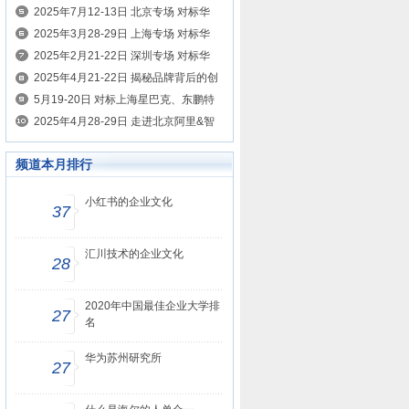
案例
的制胜之道 考察美的、名创优品、希音
2025年7月12-13日 北京专场 对标华
为、腾讯、京东 学HRBP如何为业务创
2025年3月28-29日 上海专场 对标华
造价值
为、腾讯学HRBP如何为业务创造价值
2025年2月21-22日 深圳专场 对标华
为、腾讯学HRBP如何为业务创造价值
2025年4月21-22日 揭秘品牌背后的创
新营销密码 对标小红书、抖音、瑞幸咖
5月19-20日 对标上海星巴克、东鹏特
啡、东鹏特饮
饮、霸王茶姬、泰山原浆 学习智慧零售
2025年4月28-29日 走进北京阿里&智
打造
谱&京东&华为 对标AI赋能企业增长的
频道本月排行
新纪元
小红书的企业文化
37
汇川技术的企业文化
28
2020年中国最佳企业大学排
27
名
华为苏州研究所
27