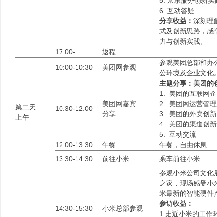
5. 京东服务创新实
6. 互动答疑
分享收益：
深刻理
式及创新思路，感
力与创新实践。
17:00-
返程
参观美团总部和办
10:00-10:30
美团网参观
公环境及企业文化
主题分享：美团的
1. 美团的互联网
美团网嘉宾
2. 美团网运营管理
第二天
10:30-12:00
分享
3. 美团的外卖创
上午
4. 美团的渠道创
5. 互动交流
12:00-13:30
午餐
午餐，自由休息
13:30-14:30
前往小米
乘车前往小米
参观小米公司文化
之家，现场感受小
米最新的智能硬件
参访收益：
14:30-15:30
小米总部参观
1.走近小米的工