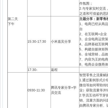
作氛围；
2.与专家实时交
之道和可借鉴的思
第二天
主题分享：新零售
下午
1、电商已经从商
台
2、在互联网+企
3、企业电商运营
15:30-17:30
小米嘉宾分享
4、品牌基础互联
5、构建自媒体矩
6、全域营销，品
7、内容为王的电
8、电商企业微商
17:30-
返程
智慧零售之流量赋
1.通过案例形式
微信等如何帮助传
腾讯专家分享+学
0930-11:30
业）获取流量等并
员交流
2.学员互动环节
销、流量方面的问
由腾讯专家分析、