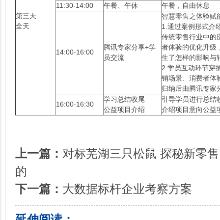
11:30-14:00
午餐、午休
午餐，自由休息
第三天
智慧零售之体验赋
全天
1.通过案例形式
传统零售行业中的
腾讯专家分享+学
者体验的优化升级
14:00-16:00
员交流
生了怎样的影响与
2.学员互动环节
销场景、消费者体
归纳后由腾讯专家
学习总结收尾
引导学员进行总结
16:00-16:30
公益项目介绍
介绍项目意向公益
上一篇：
对标芜湖三只松鼠 探秘新零售
的
下一篇：
大数据标杆企业考察方案
延伸阅读：