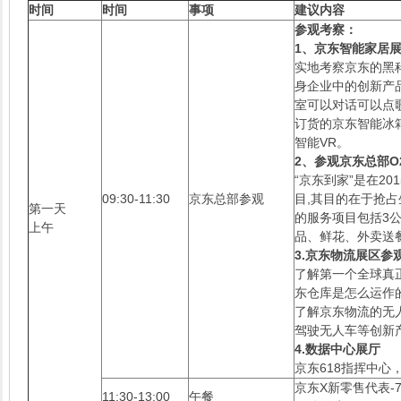
时间
时间
事项
建议内容
参观考察：
1
、京东智能家居
实地考察京东的黑
身企业中的创新产
室可以对话可以点
订货的京东智能冰
智能VR。
2
、参观京东总部O2
“京东到家”是在20
09:30-11:30
京东总部参观
目,其目的在于抢占
第一天
的服务项目包括3
上午
品、鲜花、外卖送
3.
京东物流展区参
了解第一个全球真
东仓库是怎么运作
了解京东物流的无
驾驶无人车等创新
4.
数据中心展厅
京东618指挥中心
京东X新零售代表-7
11:30-13:00
午餐