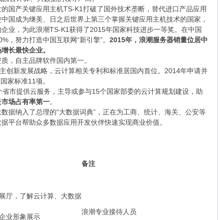
的国产关键应用主机TS-K1打破了国外技术垄断，替代进口产品应用
使中国成为继美、日之后世界上第三个掌握关键应用主机技术的国家，
业，为此浪潮TS-K1获得了2015年国家科技进步一等奖。在中国
0%，努力打造中国互联网“新引擎”。
2015年，浪潮服务器销量位居中
场增长最快企业。
资质，自主品牌软件国内第一。
自主创新发展战略，云计算相关专利和标准居国内首位。2014年申请并
、国家标准11项。
个省市提供云服务，主导或参与15个国家部委的云计算规划建设，助
云市场占有率第一
。
数据纳入了总理的“大数据词典”，正在为工商、统计、海关、公安等
数据平台帮助众多数据应用开发伙伴快速实现商业价值。
备注
心展厅，了解云计算、大数据
浪潮专业接待人员
和企业形象展示