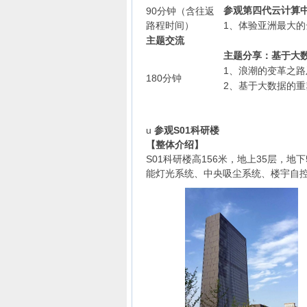
参观第四代云计算
90分钟（含往返
路程时间）
1、体验亚洲最大
主题交流
主题分享：基于大
1、浪潮的变革之
180分钟
2、基于大数据的重
u
参观S01科研楼
【整体介绍】
S01科研楼高156米，地上35层，
能灯光系统、中央吸尘系统、楼宇自