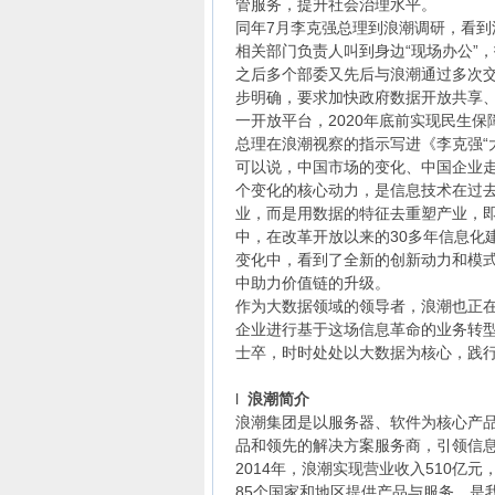
管服务，提升社会治理水平。
同年7月李克强总理到浪潮调研，看
相关部门负责人叫到身边“现场办公”
之后多个部委又先后与浪潮通过多次
步明确，要求加快政府数据开放共享、
一开放平台，2020年底前实现民生
总理在浪潮视察的指示写进《李克强“
可以说，中国市场的变化、中国企业走
个变化的核心动力，是信息技术在过
业，而是用数据的特征去重塑产业，即
中，在改革开放以来的30多年信息化
变化中，看到了全新的创新动力和模式
中助力价值链的升级。
作为大数据领域的领导者，浪潮也正
企业进行基于这场信息革命的业务转
士卒，时时处处以大数据为核心，践行
l
浪潮简介
浪潮集团是以服务器、软件为核心产品
品和领先的解决方案服务商，引领信
2014年，浪潮实现营业收入510亿
85个国家和地区提供产品与服务，是