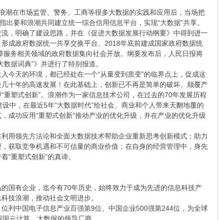
到浪潮在市场监管、警务、工商等很多大数据的实践和应用后，当场把
，指出要和浪潮共同建立统一综合信用信息平台，实现“大数据”共享。
交流，明确了建设思路，并在《促进大数据发展行动纲要》中得到进一
形成政府数据统一共享交换平台、2018年底前建成国家政府数据统
保障服务相关领域的政府数据集向社会开放。纲要发布后，人民日报将
大数据词典”》并进行了特别报道。
入今天的环境，都已经处在一个“从量变到质变”的临界点上，促成这
去几十年的高速发展！在此基础上，创新已不再是简单的破坏、颠覆产
“重塑式创新”。浪潮作为一家信息技术公司，在过去的70年发展历程
建设中，在最近5年“大数据时代”给社会、商业和个人带来天翻地覆的
，成功应用“重塑式创新”推动产业的优化升级，并在产业的优化升级
在利用领先方法论和全面大数据技术帮助企业重新思考创新模式；助力
型，获取竞争机遇和不可估量的商业价值；在自身的经营管理中，身先
着“重塑式创新”的真谛。
的国有企业，迄今有70年历史，始终致力于成为先进的信息科技产
息科技浪潮，推动社会文明进步。
元，位列中国电子信息产业百强第9位、中国企业500强第244位，为全球
我国云计算、大数据的领导厂商。