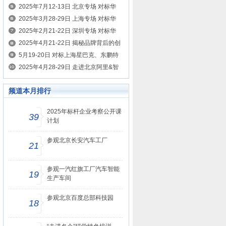
案例
的制胜之道 考察美的、名创优品、希音
2025年7月12-13日 北京专场 对标华
为、腾讯、京东 学HRBP如何为业务创
2025年3月28-29日 上海专场 对标华
造价值
为、腾讯学HRBP如何为业务创造价值
2025年2月21-22日 深圳专场 对标华
为、腾讯学HRBP如何为业务创造价值
2025年4月21-22日 揭秘品牌背后的创
新营销密码 对标小红书、抖音、瑞幸咖
5月19-20日 对标上海星巴克、东鹏特
啡、东鹏特饮
饮、霸王茶姬、泰山原浆 学习智慧零售
2025年4月28-29日 走进北京阿里&智
打造
谱&京东&华为 对标AI赋能企业增长的
频道本月排行
新纪元
2025年标杆企业考察公开课
39
计划
参观北京长安汽车工厂
21
参观一汽红旗工厂汽车智能
19
生产车间
参观北京百度总部科技园
18