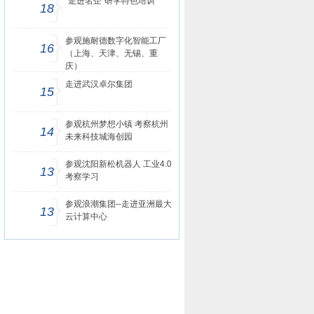
“走进名企”研学特色培训
18
参观施耐德数字化智能工厂
16
（上海、天津、无锡、重
庆）
走进武汉卓尔集团
15
参观杭州梦想小镇 考察杭州
14
未来科技城海创园
参观沈阳新松机器人 工业4.0
13
考察学习
参观浪潮集团--走进亚洲最大
13
云计算中心