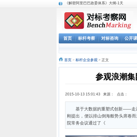
赴腾讯参观“向腾讯学管理”六项课程体系
参观阿里巴巴网上预约 阿里巴巴西溪访客中
阿里巴巴数字化组织及领导力课程
2023年 标杆学习俱乐部考察公开课学习计划
华南区域标杆企业目录
华北标杆企业目录
首页
标杆考察
对标咨询
公开
华东标杆企业目录
参观深圳柔宇科技 考察产品与技术创新 体验
《解密阿里巴巴政委体系》大纲-1天
首页
>
标杆企业参观
> 正文
参观浪潮集
2015-10-13 15:01:43 来源： 点击：
基于大数据的重塑式创新——走
刚提出，便以排山倒海般势头席卷而
院常务会议通过了《