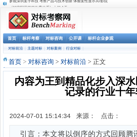
《解密阿里巴巴政委体系》大纲-1天
赴腾讯参观“向腾讯学管理”六项课程体系
参观阿里巴巴网上预约 阿里巴巴西溪访客中心预约
阿里巴巴数字化组织及领导力课程
2023年 标杆学习俱乐部考察公开课学习计划
华南区域标杆企业目录
首页
标杆考察
对标咨询
公开课
标杆企业参观
华北标杆企业目录
对标前沿
|
主题对标
|
对标案例
|
行业对标
|
华东标杆企业目录
参观深圳柔宇科技 考察产品与技术创新 体验柔性显示3D影院
首页
>
对标咨询
>
对标前沿
> 正文
内容为王到精品化步入深水
记录的行业十年
2024-07-01 15:14:34 来源： 点击：
引言：本文将以倒序的方式回顾腾