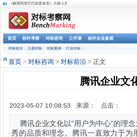
《解密阿里巴巴政委体系》大纲-1天
赴腾讯参观“向腾讯学管理”六项课程体系
参观阿里巴巴网上预约 阿里巴巴西溪访客中心预约
阿里巴巴数字化组织及领导力课程
2023年 标杆学习俱乐部考察公开课学习计划
华南区域标杆企业目录
首页
标杆考察
对标咨询
公开课
标杆企业参观
华北标杆企业目录
对标前沿
|
主题对标
|
对标案例
|
行业对标
|
华东标杆企业目录
参观深圳柔宇科技 考察产品与技术创新 体验柔性显示3D影院
首页
>
对标咨询
>
对标前沿
> 正文
腾讯企业文
2023-05-07 10:08:53 来源： 点击：
腾讯企业文化以"用户为中心"的理
秀的品质和理念。腾讯一直致力于为