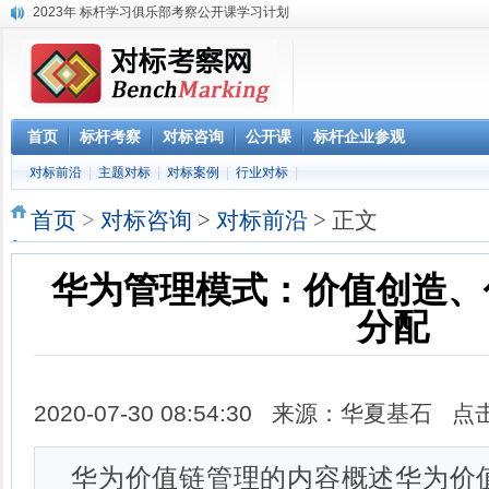
2023年 标杆学习俱乐部考察公开课学习计划
华南区域标杆企业目录
华北标杆企业目录
华东标杆企业目录
参观深圳柔宇科技 考察产品与技术创新 体验柔性显示3D影院
《解密阿里巴巴政委体系》大纲-1天
首页
标杆考察
对标咨询
公开课
标杆企业参观
赴腾讯参观“向腾讯学管理”六项课程体系
对标前沿
|
主题对标
|
对标案例
|
行业对标
|
参观阿里巴巴网上预约 阿里巴巴西溪访客中心预约
阿里巴巴数字化组织及领导力课程
首页
>
对标咨询
>
对标前沿
> 正文
华为管理模式：价值创造、
分配
2020-07-30 08:54:30 来源：华夏基石 
华为价值链管理的内容概述华为价