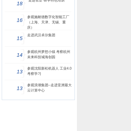
“走进名企”研学特色培训
18
参观施耐德数字化智能工厂
16
（上海、天津、无锡、重
庆）
走进武汉卓尔集团
15
参观杭州梦想小镇 考察杭州
14
未来科技城海创园
参观沈阳新松机器人 工业4.0
13
考察学习
参观浪潮集团--走进亚洲最大
13
云计算中心