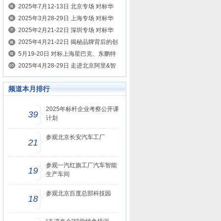
案例
的制胜之道 考察美的、名创优品、希音
2025年7月12-13日 北京专场 对标华
为、腾讯、京东 学HRBP如何为业务创
2025年3月28-29日 上海专场 对标华
造价值
为、腾讯学HRBP如何为业务创造价值
2025年2月21-22日 深圳专场 对标华
为、腾讯学HRBP如何为业务创造价值
2025年4月21-22日 揭秘品牌背后的创
新营销密码 对标小红书、抖音、瑞幸咖
5月19-20日 对标上海星巴克、东鹏特
啡、东鹏特饮
饮、霸王茶姬、泰山原浆 学习智慧零售
2025年4月28-29日 走进北京阿里&智
打造
谱&京东&华为 对标AI赋能企业增长的
频道本月排行
新纪元
2025年标杆企业考察公开课
39
计划
参观北京长安汽车工厂
21
参观一汽红旗工厂汽车智能
19
生产车间
参观北京百度总部科技园
18