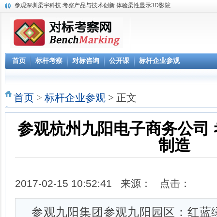
参观深圳柔宇科技 考察产品与技术创新 体验柔性显示3D影院
《解密阿里巴巴政委体系》大纲-1天
赴腾讯参观“向腾讯学管理”六项课程体系
参观阿里巴巴网上预约 阿里巴巴西溪访客中心预约
阿里巴巴数字化组织及领导力课程
2023年 标杆学习俱乐部考察公开课学习计划
首页
标杆考察
对标咨询
公开课
标杆企业参观
华南区域标杆企业目录
华北标杆企业目录
华东标杆企业目录
首页
>
标杆企业参观
> 正文
参观杭州九阳电子商务公司 
制造
2017-02-15 10:52:41 来源： 点击：
参观九阳集团参观九阳园区：红蓝