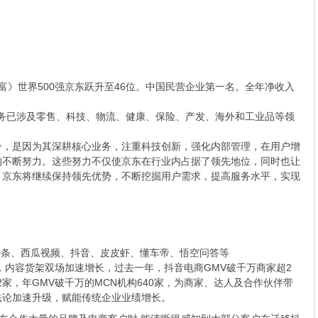
《财富》世界500强京东跃升至46位。中国民营企业第一名。全年净收入
前业务已涉及零售、科技、物流、健康、保险、产发、海外和工业品等领
一，是因为其深耕核心业务，注重科技创新，强化内部管理，在用户增
的不断努力。这些努力不仅使京东在行业内占据了领先地位，同时也让
，京东将继续保持领先优势，不断挖掘用户需求，提高服务水平，实现
日头条、西瓜视频、抖音、皮皮虾、懂车帝、悟空问答等
量，内容货架双场加速增长，过去一年，抖音电商GMV破千万商家超2
2家，年GMV破千万的MCN机构640家，为商家、达人及合作伙伴带
法论加速升级，赋能传统企业业绩增长。