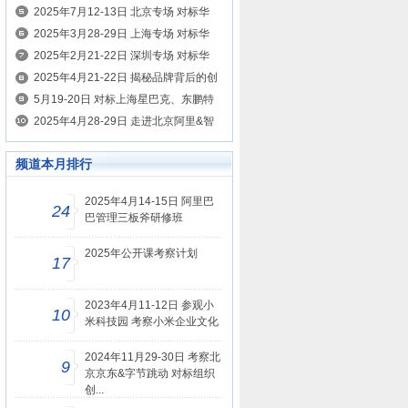
案例
的制胜之道 考察美的、名创优品、希音
2025年7月12-13日 北京专场 对标华
为、腾讯、京东 学HRBP如何为业务创
2025年3月28-29日 上海专场 对标华
造价值
为、腾讯学HRBP如何为业务创造价值
2025年2月21-22日 深圳专场 对标华
为、腾讯学HRBP如何为业务创造价值
2025年4月21-22日 揭秘品牌背后的创
新营销密码 对标小红书、抖音、瑞幸咖
5月19-20日 对标上海星巴克、东鹏特
啡、东鹏特饮
饮、霸王茶姬、泰山原浆 学习智慧零售
2025年4月28-29日 走进北京阿里&智
打造
谱&京东&华为 对标AI赋能企业增长的
频道本月排行
新纪元
2025年4月14-15日 阿里巴
24
巴管理三板斧研修班
2025年公开课考察计划
17
2023年4月11-12日 参观小
10
米科技园 考察小米企业文化
2024年11月29-30日 考察北
9
京京东&字节跳动 对标组织
创...