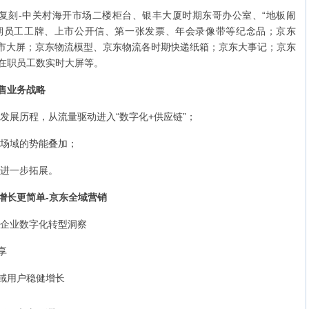
：复刻-中关村海开市场二楼柜台、银丰大厦时期东哥办公室、“地板闹
东时期员工工牌、上市公开信、第一张发票、年会录像带等纪念品；京东
上市大屏；京东物流模型、京东物流各时期快递纸箱；京东大事记；京东
在职员工数实时大屏等。
售业务战略
务发展历程，从流量驱动进入“数字化+供应链”；
体场域的势能叠加；
的进一步拓展。
增长更简单-京东全域营销
及企业数字化转型洞察
享
域用户稳健增长