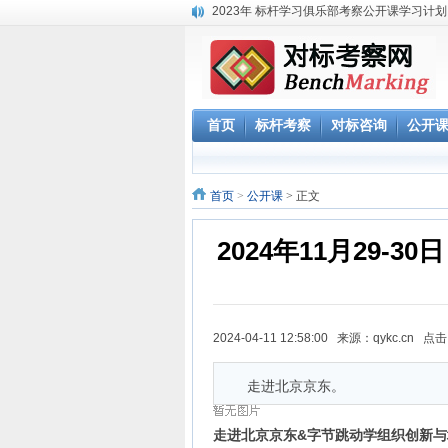
2023年 标杆学习俱乐部考察公开课学习计划
华南区域标杆企业目录
华北标杆企业目录
华东标杆企业目录
参观深圳柔宇科技 考察产品与技术创新 体验
《解密阿里巴巴政委体系》大纲-1天
首页
标杆考察
对标咨询
公开
赴腾讯参观“向腾讯学管理”六项课程体系
参观阿里巴巴网上预约 阿里巴巴西溪访客中
阿里巴巴数字化组织及领导力课程
首页
>
公开课
> 正文
2024年11月29-
2024-04-11 12:58:00 来源：qykc.cn 点
走进北京京东。
走进北京京东&字节跳动学组织创新与