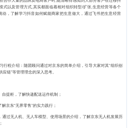
,在合作大量的品牌及电商客户时,能清晰得感知到大部分客户在迁移抖
模式以及管理方式,其实都面临着相对组织转型/扩张,生意经营等各个
跳动，了解学习抖音如何赋能商家把生意做大，通过飞书把生意经营
习行程介绍：随团顾问通过对京东的简单介绍，引导大家对其“组织创
供应链”等管理理念的深入思考。
点、自提柜，了解快递配送运作机制；
了解京东“无界零售”的实力践行；
厅，通过无人机、无人车模型、使用场景的介绍，了解京东无人机发展历
；